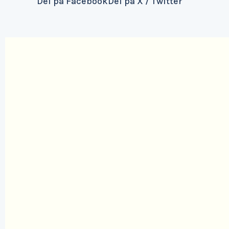
Del på Facebook
Del på X / Twitter