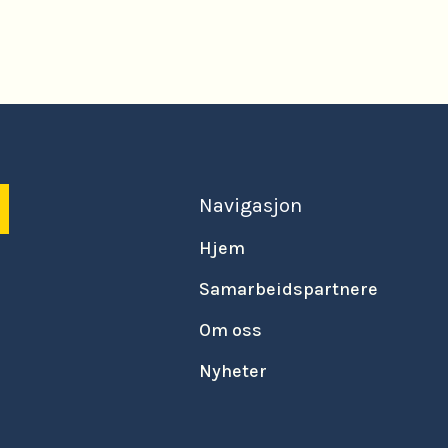
Read More

Navigasjon
Hjem
Samarbeidspartnere
Om oss
Nyheter