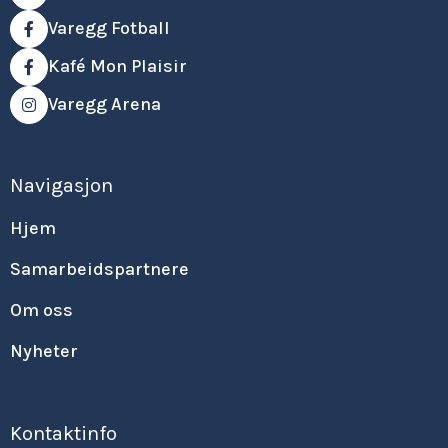
Varegg Fotball

Kafé Mon Plaisir

Varegg Arena

Navigasjon
Hjem
Samarbeidspartnere
Om oss
Nyheter
Kontaktinfo