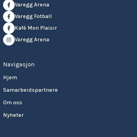
Varegg Arena

Varegg Fotball

Kafé Mon Plaisir

Varegg Arena

Navigasjon
Hjem
Samarbeidspartnere
Om oss
Nyheter