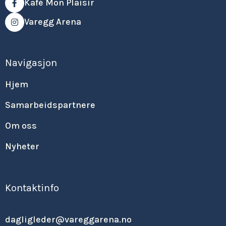
Kafé Mon Plaisir

Varegg Arena

Navigasjon
Hjem
Samarbeidspartnere
Om oss
Nyheter
Kontaktinfo
dagligleder@vareggarena.no