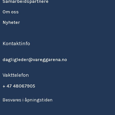
Samarbeidspartnere
Om oss
Nyheter
Kontaktinfo
dagligleder@vareggarena.no
Vakttelefon
+ 47 48067905
Besvares i åpningstiden