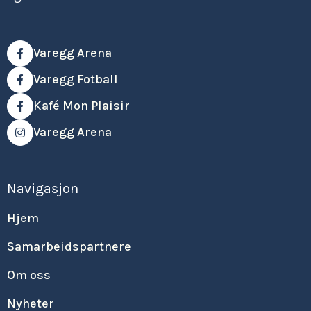
Varegg Arena

Varegg Fotball

Kafé Mon Plaisir

Varegg Arena

Navigasjon
Hjem
Samarbeidspartnere
Om oss
Nyheter