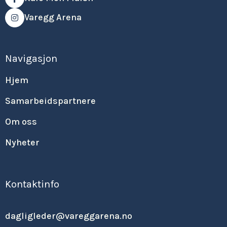
Varegg Arena

Navigasjon
Hjem
Samarbeidspartnere
Om oss
Nyheter
Kontaktinfo
dagligleder@vareggarena.no