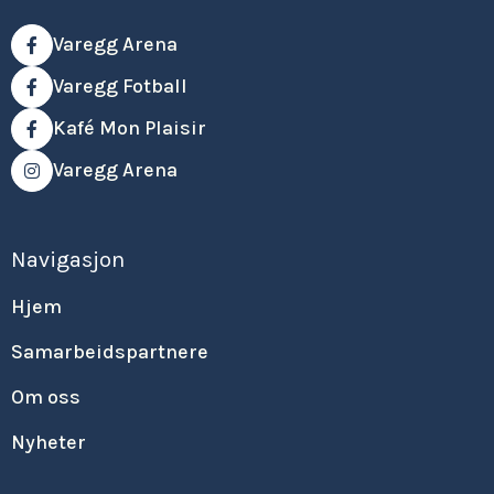
Varegg Arena

Varegg Fotball

Kafé Mon Plaisir

Varegg Arena

Navigasjon
Hjem
Samarbeidspartnere
Om oss
Nyheter